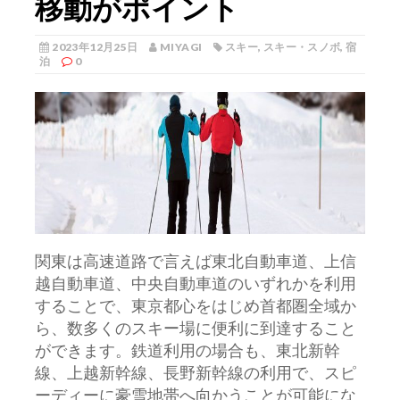
移動がポイント
2023年12月25日
MIYAGI
スキー
,
スキー・スノボ
,
宿
泊
0
関東は高速道路で言えば東北自動車道、上信
越自動車道、中央自動車道のいずれかを利用
することで、東京都心をはじめ首都圏全域か
ら、数多くのスキー場に便利に到達すること
ができます。
鉄道利用の場合も、東北新幹
線、上越新幹線、長野新幹線の利用で、スピ
ーディーに豪雪地帯へ向かうことが可能にな